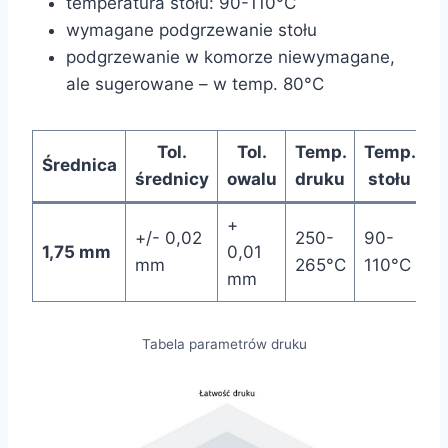
temperatura stołu: 90-110°C
wymagane podgrzewanie stołu
podgrzewanie w komorze niewymagane,
ale sugerowane – w temp. 80°C
Tol.
Tol.
Temp.
Temp.
Średnica
średnicy
owalu
druku
stołu
+
+/- 0,02
250-
90-
1,75 mm
0,01
mm
265°C
110°C
mm
Tabela parametrów druku