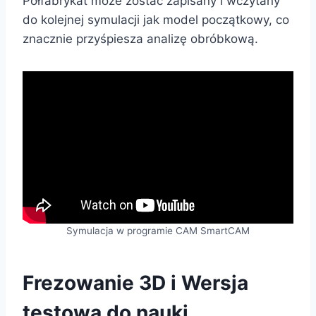
Półfabrykat może zostać zapisany i wczytany
do kolejnej symulacji jak model początkowy, co
znacznie przyśpiesza analizę obróbkową.
Symulacja w programie CAM SmartCAM
Frezowanie 3D i Wersja
testowa do nauki