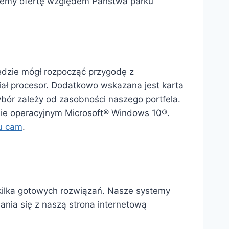
zujemy ofertę względem Państwa parku
dzie mógł rozpocząć przygodę z
iał procesor. Dodatkowo wskazana jest karta
ybór zależy od zasobności naszego portfela.
ie operacyjnym Microsoft® Windows 10®.
u cam
.
e kilka gotowych rozwiązań. Nasze systemy
ia się z naszą strona internetową