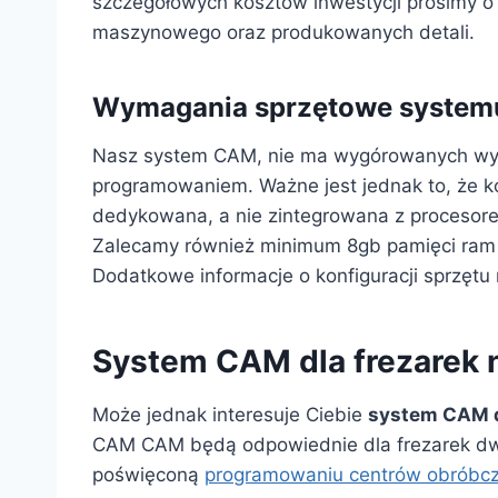
szczegółowych kosztów inwestycji prosimy o
maszynowego oraz produkowanych detali.
Wymagania sprzętowe system
Nasz system CAM, nie ma wygórowanych wym
programowaniem. Ważne jest jednak to, że ko
dedykowana, a nie zintegrowana z procesor
Zalecamy również minimum 8gb pamięci ram
Dodatkowe informacje o konfiguracji sprzęt
System CAM dla frezarek
Może jednak interesuje Ciebie
system CAM d
CAM CAM będą odpowiednie dla frezarek dwu
poświęconą
programowaniu centrów obróbc