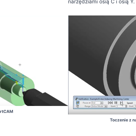
narzędziami osią C i osią Y.
artCAM
Toczenie z n