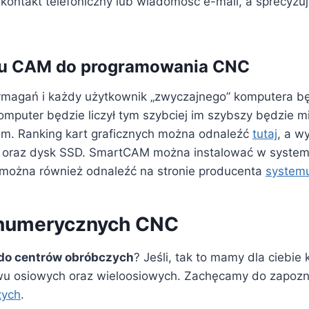
 kontakt telefoniczny lub wiadomość e-mail, a sprecy
u CAM do programowania CNC
agań i każdy użytkownik „zwyczajnego” komputera bę
mputer będzie liczył tym szybciej im szybszy będzie m
em. Ranking kart graficznych można odnaleźć
tutaj
, a w
 oraz dysk SSD. SmartCAM można instalować w system
u można również odnaleźć na stronie producenta
system
 numerycznych CNC
o centrów obróbczych
? Jeśli, tak to mamy dla ciebi
 osiowych oraz wieloosiowych. Zachęcamy do zapoznan
zych
.