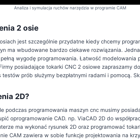
Analiza i symulacja ruchów narzędzia w programie CAM
nia 2 osie
iach jest szczególnie przydatne kiedy chcemy progra
szyn ma wbudowane bardzo ciekawe rozwiązania. Jedn
 pełną wygodę programowania. Łatwość modelowania p
Firmy posiadające tokarki CNC 2 osiowe zapraszamy d
estów prób służymy bezpłatnymi radami i pomocą. Skont
nia 2D?
cykle podczas programowania maszyn cnc musimy posiad
kupić oprogramowanie CAD. np. ViaCAD 2D do współpra
uterze ma wykonać rysunek 2D oraz programować toka
ie CAM zawiera w sobie funkcje projektowania na krz