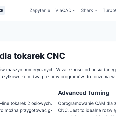
Zapytanie
ViaCAD
Shark
Turb
la tokarek CNC
ów maszyn numerycznych. W zależności od posiadanego
żytkownikom dwa poziomy programów do toczenia w ję
Advanced Turning
ine tokarek 2 osiowych.
Oprogramowanie CAM dla 
two można przygotować g-
CNC. Jest to idealne rozwi