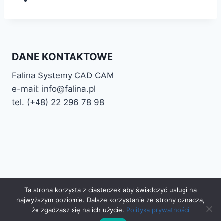
DANE KONTAKTOWE
Falina Systemy CAD CAM
e-mail: info@falina.pl
tel. (+48) 22 296 78 98
© 2026 Falina Programy CAD CAM Motyw
Ta strona korzysta z ciasteczek aby świadczyć usługi na
WordPress, autor:
Kadence WP
najwyższym poziomie. Dalsze korzystanie ze strony oznacza,
https://falina.pl/cookie/
że zgadzasz się na ich użycie.
Polityka prywatności