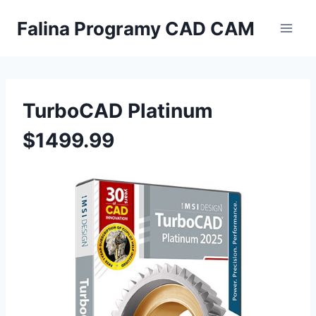
Przejdź
Falina Programy CAD CAM
do
treści
TurboCAD Platinum
$1499.99