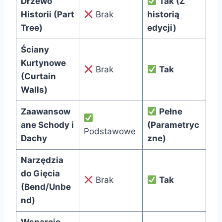
Drzewo
Tak (Z
Historii (Part
Brak
historią
Tree)
edycji)
Ściany
Kurtynowe
Brak
Tak
(Curtain
Walls)
Zaawansow
Pełne
ane Schody i
(Parametryc
Podstawowe
Dachy
zne)
Narzędzia
do Gięcia
Brak
Tak
(Bend/Unbe
nd)