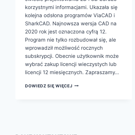
korzystnymi informacjami. Ukazała się
kolejna odsłona programów ViaCAD i
SharkCAD. Najnowsza wersja CAD na
2020 rok jest oznaczona cyfrą 12.
Program nie tylko rozbudował się, ale
wprowadził możliwość rocznych
subskrypcji. Obecnie użytkownik może
wybrać zakup licencji wieczystych lub
licencji 12 miesięcznych. Zapraszamy…
NAJNOWSZA
DOWIEDZ SIĘ WIĘCEJ
WERSJA
CAD
VIACAD
I
SHARKCAD
V12