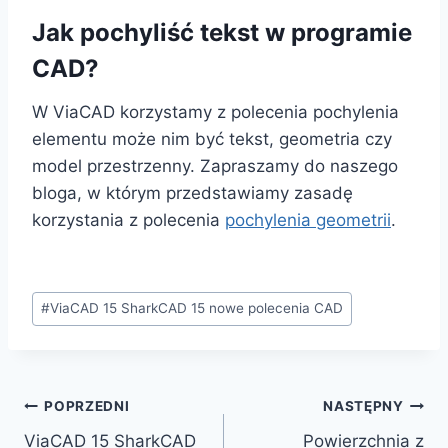
Jak pochyliść tekst w programie
CAD?
W ViaCAD korzystamy z polecenia pochylenia
elementu może nim być tekst, geometria czy
model przestrzenny. Zapraszamy do naszego
bloga, w którym przedstawiamy zasadę
korzystania z polecenia
pochylenia geometrii
.
Tagi
#
ViaCAD 15 SharkCAD 15 nowe polecenia CAD
wpisu:
Nawigacja
POPRZEDNI
NASTĘPNY
ViaCAD 15 SharkCAD
Powierzchnia z