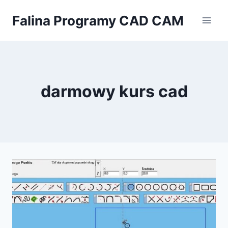
Przejdź
Falina Programy CAD CAM
do
treści
darmowy kurs cad