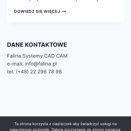
RYSOWANIE
DOWIEDZ SIĘ WIĘCEJ
2D
W
CAD
–
KURS
DANE KONTAKTOWE
PODSTAWY
2D
Falina Systemy CAD CAM
e-mail: info@falina.pl
tel. (+48) 22 296 78 98
© 2026 Falina Programy CAD CAM Motyw
Ta strona korzysta z ciasteczek aby świadczyć usługi na
WordPress, autor:
Kadence WP
najwyższym poziomie. Dalsze korzystanie ze strony oznacza,