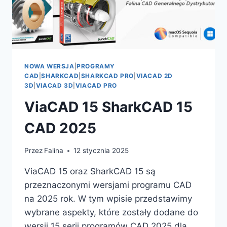
NOWA WERSJA
|
PROGRAMY
CAD
|
SHARKCAD
|
SHARKCAD PRO
|
VIACAD 2D
3D
|
VIACAD 3D
|
VIACAD PRO
ViaCAD 15 SharkCAD 15
CAD 2025
Przez
Falina
12 stycznia 2025
ViaCAD 15 oraz SharkCAD 15 są
przeznaczonymi wersjami programu CAD
na 2025 rok. W tym wpisie przedstawimy
wybrane aspekty, które zostały dodane do
wersji 15 serii programów CAD 2025 dla