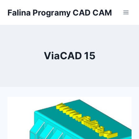
Przejdź
Falina Programy CAD CAM
do
treści
ViaCAD 15