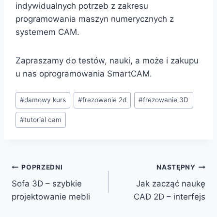
indywidualnych potrzeb z zakresu
programowania maszyn numerycznych z
systemem CAM.
Zapraszamy do testów, nauki, a może i zakupu
u nas oprogramowania SmartCAM.
Tagi
#
damowy kurs
#
frezowanie 2d
#
frezowanie 3D
wpisu:
#
tutorial cam
Nawigacja
POPRZEDNI
NASTĘPNY
Sofa 3D – szybkie
Jak zacząć naukę
wpisu
projektowanie mebli
CAD 2D – interfejs