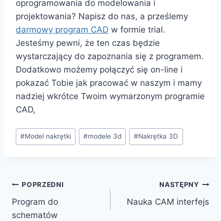
oprogramowania do modelowania i
projektowania? Napisz do nas, a prześlemy
darmowy program CAD
w formie trial.
Jesteśmy pewni, że ten czas będzie
wystarczający do zapoznania się z programem.
Dodatkowo możemy połączyć się on-line i
pokazać Tobie jak pracować w naszym i mamy
nadziej wkrótce Twoim wymarzonym programie
CAD,
Tagi
#
Model nakrętki
#
modele 3d
#
Nakrętka 3D
wpisu:
Nawigacja
POPRZEDNI
NASTĘPNY
Program do
Nauka CAM interfejs
wpisu
schematów