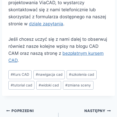
projektowania ViaCAD, to wystarczy
skontaktować się z nami telefonicznie lub
skorzystać z formularza dostępnego na naszej
stronie w
dziale zapytania
.
Jeśli chcesz uczyć się z nami dalej to obserwuj
również nasze kolejne wpisy na blogu CAD
CAM oraz naszą stronę z
bezpłatnym kursem
CAD
.
Tagi
#
Kurs CAD
#
nawigacja cad
#
szkolenia cad
wpisu:
#
tutorial cad
#
widoki cad
#
zmiana sceny
Nawigacja
POPRZEDNI
NASTĘPNY