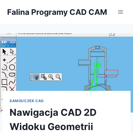
Przejdź
Falina Programy CAD CAM
do
treści
SAMOUCZEK CAD
Nawigacja CAD 2D
Widoku Geometrii